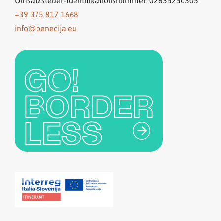
Umsatzsteuer-Identifikationsnummer: 02835250305
+39 375 817 1668
info@benecija.eu