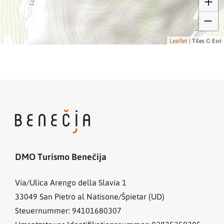
Leaflet
|
Tiles © Esri
DMO Turismo Benečija
Via/Ulica Arengo della Slavia 1
33049
San Pietro al Natisone/Špietar (UD)
Steuernummer: 94101680307