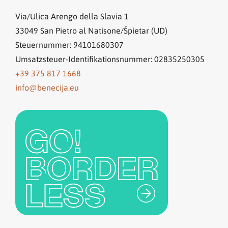
Via/Ulica Arengo della Slavia 1
33049
San Pietro al Natisone/Špietar (UD)
Steuernummer: 94101680307
Umsatzsteuer-Identifikationsnummer: 02835250305
+39 375 817 1668
info@benecija.eu