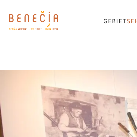
GEBIET
SE