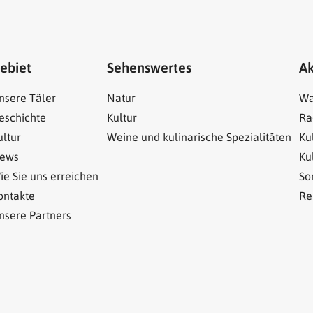
ebiet
Sehenswertes
Ak
nsere Täler
Natur
Wa
eschichte
Kultur
Ra
ultur
Weine und kulinarische Spezialitäten
Ku
ews
Ku
ie Sie uns erreichen
So
ontakte
Re
nsere Partners