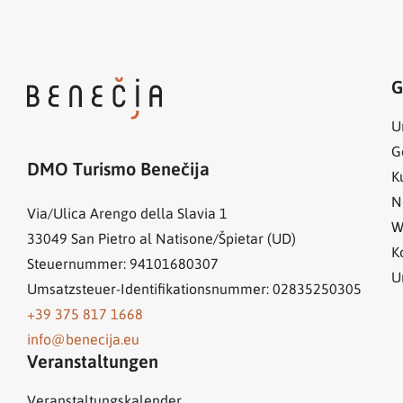
G
U
G
DMO Turismo Benečija
K
N
Via/Ulica Arengo della Slavia 1
W
33049
San Pietro al Natisone/Špietar (UD)
K
Steuernummer: 94101680307
U
Umsatzsteuer-Identifikationsnummer: 02835250305
+39 375 817 1668
info@benecija.eu
Veranstaltungen
Veranstaltungskalender