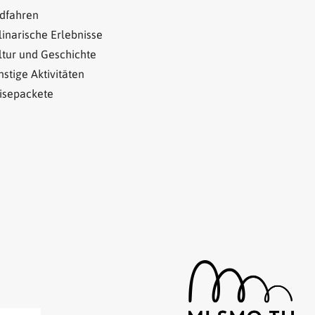
dfahren
linarische Erlebnisse
ltur und Geschichte
nstige Aktivitäten
isepackete