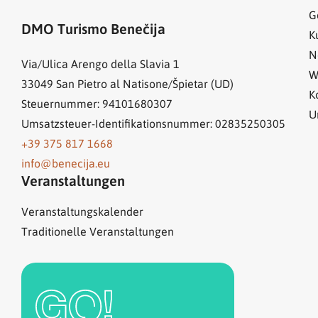
G
DMO Turismo Benečija
K
N
Via/Ulica Arengo della Slavia 1
W
33049
San Pietro al Natisone/Špietar (UD)
K
Steuernummer: 94101680307
U
Umsatzsteuer-Identifikationsnummer: 02835250305
+39 375 817 1668
info@benecija.eu
Veranstaltungen
Veranstaltungskalender
Traditionelle Veranstaltungen