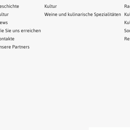
eschichte
Kultur
Ra
ultur
Weine und kulinarische Spezialitäten
Ku
ews
Ku
ie Sie uns erreichen
So
ontakte
Re
nsere Partners