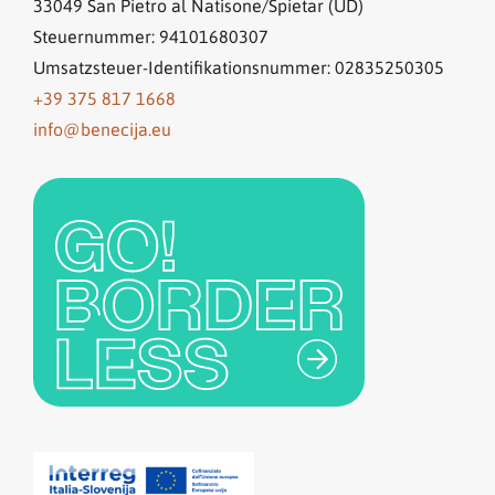
33049
San Pietro al Natisone/Špietar (UD)
Steuernummer: 94101680307
Umsatzsteuer-Identifikationsnummer: 02835250305
+39 375 817 1668
info@benecija.eu