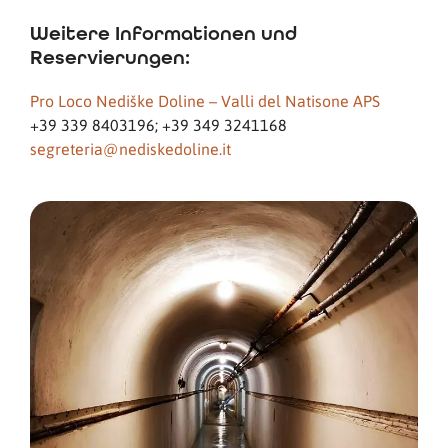
Weitere Informationen und
Reservierungen:
Pro Loco Nediške Doline – Valli del Natisone APS
+39 339 8403196; +39 349 3241168
segreteria@nediskedoline.it