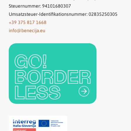
Steuernummer: 94101680307
Umsatzsteuer-Identifikationsnummer: 02835250305
+39 375 817 1668
info@benecija.eu