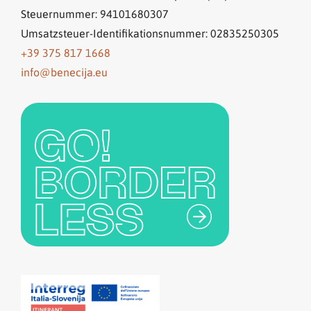
Steuernummer: 94101680307
Umsatzsteuer-Identifikationsnummer: 02835250305
+39 375 817 1668
info@benecija.eu