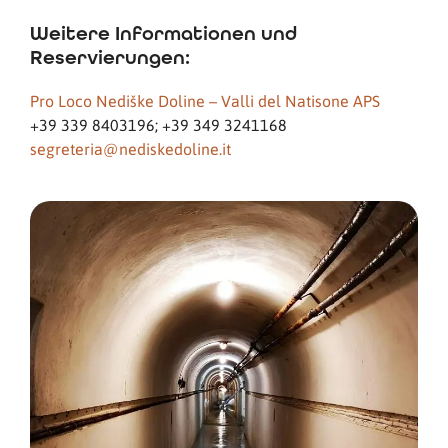
Weitere Informationen und
Reservierungen:
Pro Loco Nediške Doline – Valli del Natisone APS
+39 339 8403196; +39 349 3241168
segreteria@nediskedoline.it