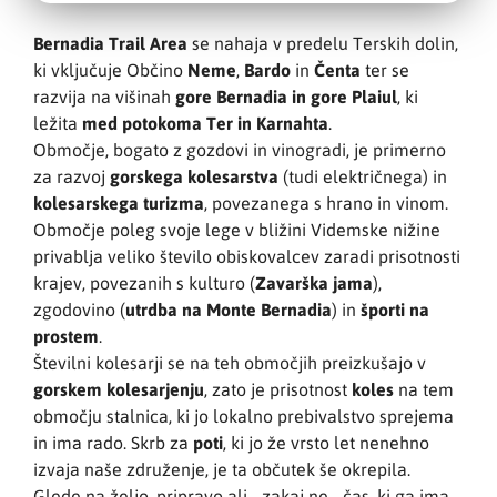
Bernadia Trail Area
se nahaja v predelu Terskih dolin,
ki vključuje Občino
Neme
,
Bardo
in
Čenta
ter se
razvija na višinah
gore Bernadia in gore Plaiul
, ki
ležita
med potokoma Ter in Karnahta
.
Območje, bogato z gozdovi in vinogradi, je primerno
za razvoj
gorskega kolesarstva
(tudi električnega) in
kolesarskega turizma
, povezanega s hrano in vinom.
Območje poleg svoje lege v bližini Videmske nižine
privablja veliko število obiskovalcev zaradi prisotnosti
krajev, povezanih s kulturo (
Zavarška jama
),
zgodovino (
utrdba na Monte Bernadia
) in
športi na
prostem
.
Številni kolesarji se na teh območjih preizkušajo v
gorskem kolesarjenju
, zato je prisotnost
koles
na tem
območju stalnica, ki jo lokalno prebivalstvo sprejema
in ima rado. Skrb za
poti
, ki jo že vrsto let nenehno
izvaja naše združenje, je ta občutek še okrepila.
Glede na željo, pripravo ali - zakaj ne - čas, ki ga ima