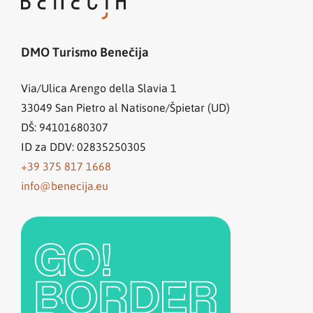
DMO Turismo Benečija
Via/Ulica Arengo della Slavia 1
33049
San Pietro al Natisone/Špietar (UD)
DŠ: 94101680307
ID za DDV: 02835250305
+39 375 817 1668
info@benecija.eu