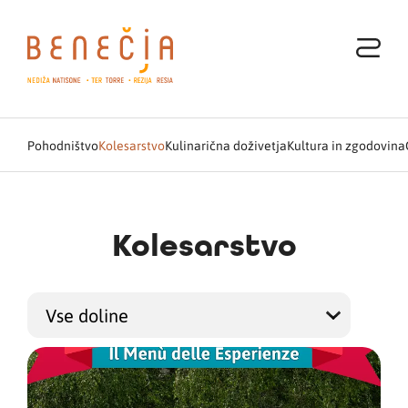
Pohodništvo
Kolesarstvo
Kulinarična doživetja
Kultura in zgodovina
Kolesarstvo