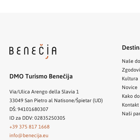
Destin
Naše do
Zgodov
DMO Turismo Benečija
Kultura
Novice
Via/Ulica Arengo della Slavia 1
Kako do
33049
San Pietro al Natisone/Špietar (UD)
Kontakt
DŠ: 94101680307
Naši par
ID za DDV: 02835250305
+39 375 817 1668
info@benecija.eu