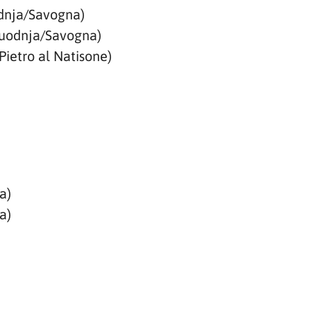
odnja/Savogna)
uodnja/Savogna)
Pietro al Natisone)
a)
a)