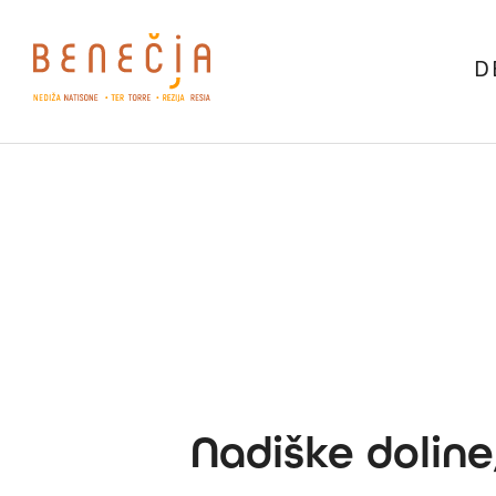
D
Nadiške doline