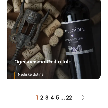
Agriturismo Grillo Iole
Nediške doline
1
2
3
4
5
…
22