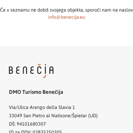
Če v seznamu ne dobiš svojega objekta, sporoči nam na naslov
info@benecija.eu
DMO Turismo Benečija
Via/Ulica Arengo della Slavia 1
33049
San Pietro al Natisone/Špietar (UD)
DŠ: 94101680307
ID za DDV: 02835250305