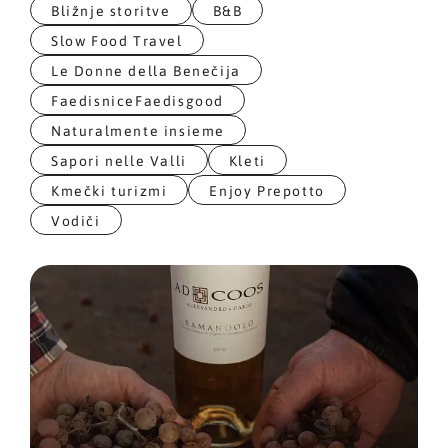
Bližnje storitve
B&B
Slow Food Travel
Le Donne della Benečija
FaedisniceFaedisgood
Naturalmente insieme
Sapori nelle Valli
Kleti
Kmečki turizmi
Enjoy Prepotto
Vodiči