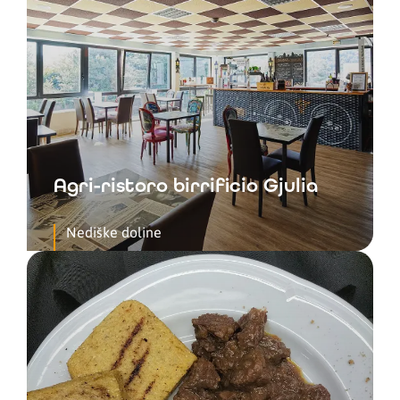
Agri-ristoro birrificio Gjulia
Nediške doline