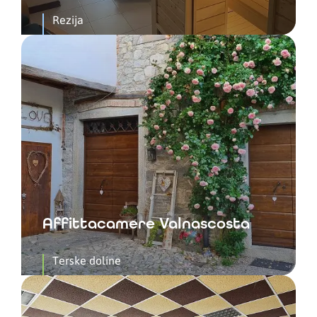
Rezija
Affittacamere Valnascosta
Terske doline