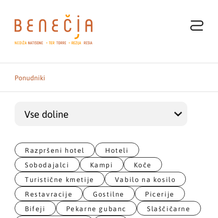
Ponudniki
Razpršeni hotel
Hoteli
Sobodajalci
Kampi
Koče
Turistične kmetije
Vabilo na kosilo
Restavracije
Gostilne
Picerije
Bifeji
Pekarne gubanc
Slaščičarne