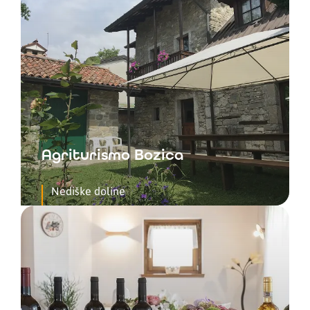
Agriturismo Bozica
Nediške doline