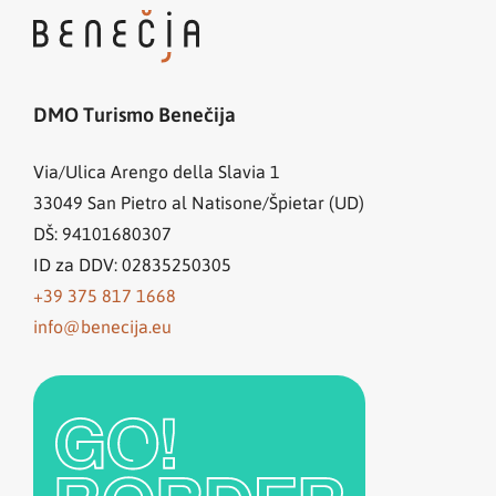
DMO Turismo Benečija
Via/Ulica Arengo della Slavia 1
33049
San Pietro al Natisone/Špietar (UD)
DŠ: 94101680307
ID za DDV: 02835250305
+39 375 817 1668
info@benecija.eu