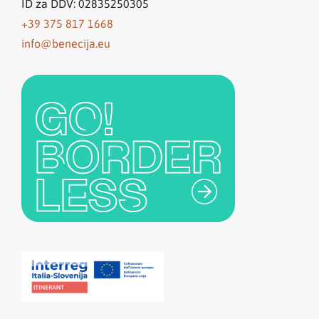
ID za DDV: 02835250305
+39 375 817 1668
info@benecija.eu