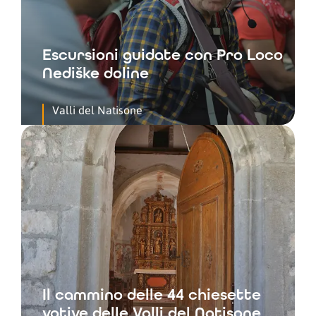
Escursioni guidate con Pro Loco
Nediške doline
Valli del Natisone
Il cammino delle 44 chiesette
votive delle Valli del Natisone