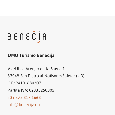
DMO Turismo Benečija
Via/Ulica Arengo della Slavia 1
33049
San Pietro al Natisone/Špietar (UD)
C.F.: 94101680307
Partita IVA: 02835250305
+39 375 817 1668
info@benecija.eu