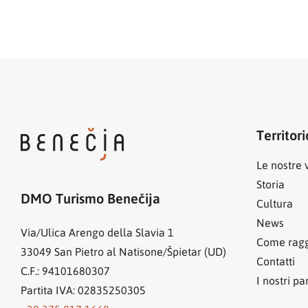
Territori
Le nostre v
Storia
DMO Turismo Benečija
Cultura
News
Via/Ulica Arengo della Slavia 1
Come ragg
33049
San Pietro al Natisone/Špietar (UD)
Contatti
C.F.: 94101680307
I nostri pa
Partita IVA: 02835250305