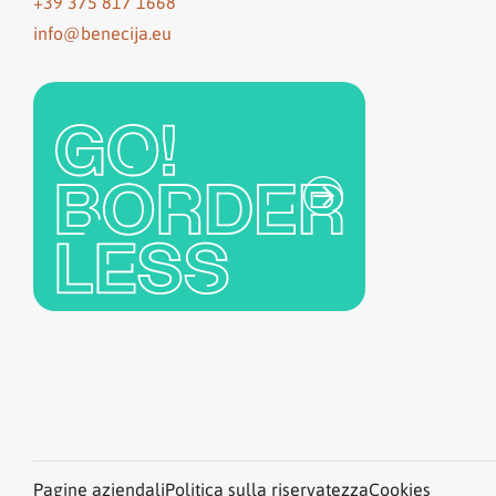
+39 375 817 1668
info@benecija.eu
Pagine aziendali
Politica sulla riservatezza
Cookies