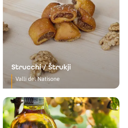
Strucchi / Štrukji
Valli del Natisone