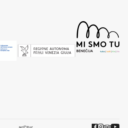
©
ar
tur