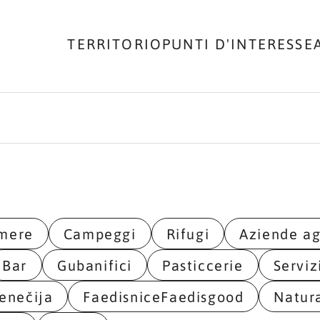
TERRITORIO
PUNTI D'INTERESSE
amere
Campeggi
Rifugi
Aziende ag
Bar
Gubanifici
Pasticcerie
Serviz
enečija
FaedisniceFaedisgood
Natur