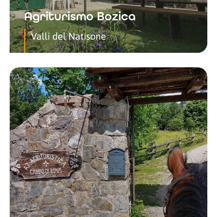
Agriturismo Bozica
Valli del Natisone