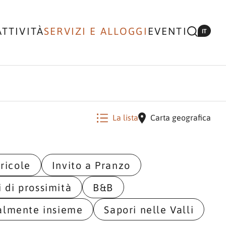
ATTIVITÀ
SERVIZI E ALLOGGI
EVENTI
IT
La lista
Carta geografica
ricole
Invito a Pranzo
i di prossimità
B&B
almente insieme
Sapori nelle Valli