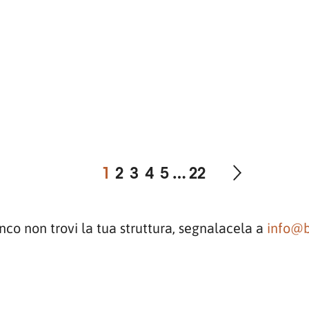
1
2
3
4
5
…
22
enco non trovi la tua struttura, segnalacela a
info@b