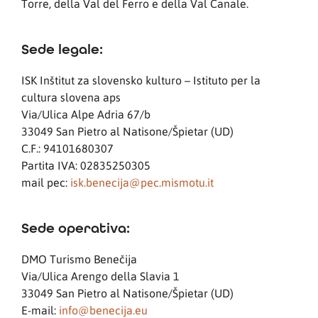
Torre, della Val del Ferro e della Val Canale.
Sede legale:
ISK Inštitut za slovensko kulturo – Istituto per la
cultura slovena aps
Via/Ulica Alpe Adria 67/b
33049 San Pietro al Natisone/Špietar (UD)
C.F.: 94101680307
Partita IVA: 02835250305
mail pec:
isk.benecija@pec.mismotu.it
Sede operativa:
DMO Turismo Benečija
Via/Ulica Arengo della Slavia 1
33049 San Pietro al Natisone/Špietar (UD)
E-mail:
info@benecija.eu