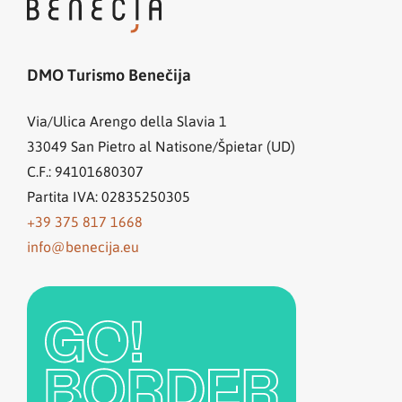
DMO Turismo Benečija
Via/Ulica Arengo della Slavia 1
33049
San Pietro al Natisone/Špietar (UD)
C.F.: 94101680307
Partita IVA: 02835250305
+39 375 817 1668
info@benecija.eu