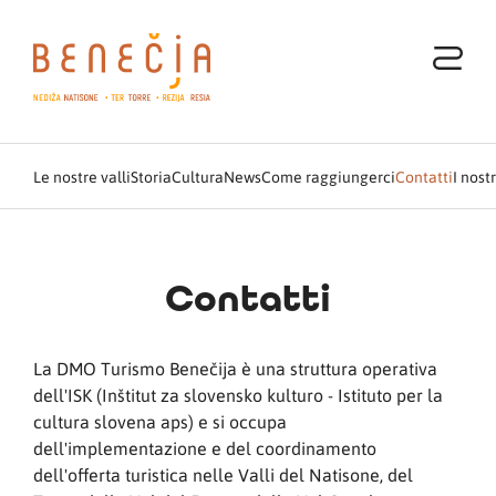
Le nostre valli
Storia
Cultura
News
Come raggiungerci
Contatti
I nost
Contatti
La DMO Turismo Benečija è una struttura operativa
dell'ISK (Inštitut za slovensko kulturo - Istituto per la
cultura slovena aps) e si occupa
dell'implementazione e del coordinamento
dell'offerta turistica nelle Valli del Natisone, del