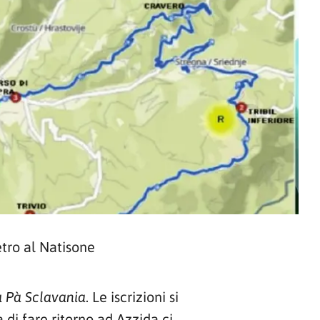
etro al Natisone
. Le iscrizioni si
u Pà Sclavania
 di fare ritorno ad Azzida ci