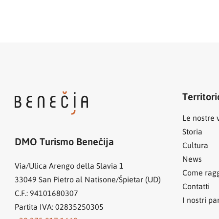
Territori
Le nostre v
Storia
DMO Turismo Benečija
Cultura
News
Via/Ulica Arengo della Slavia 1
Come ragg
33049
San Pietro al Natisone/Špietar (UD)
Contatti
C.F.: 94101680307
I nostri pa
Partita IVA: 02835250305