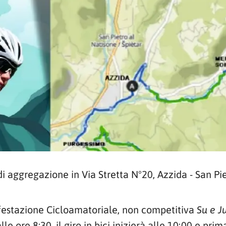
i aggregazione in Via Stretta N°20, Azzida - San Pi
ifestazione Cicloamatoriale, non competitiva
Su e J
alle ore
8:30
, il giro in bici inizierà alle
10:00
e prima