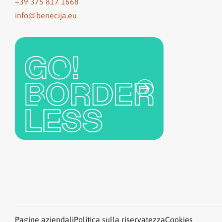
+39 375 817 1668
info@benecija.eu
Pagine aziendali
Politica sulla riservatezza
Cookies