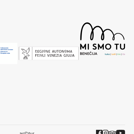
©
ar
tur