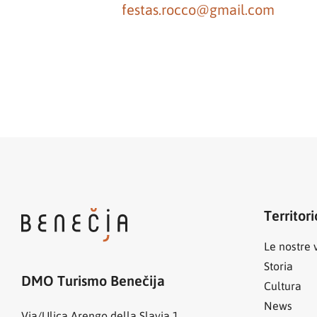
festas.rocco@gmail.com
Territori
Le nostre v
Storia
DMO Turismo Benečija
Cultura
News
Via/Ulica Arengo della Slavia 1