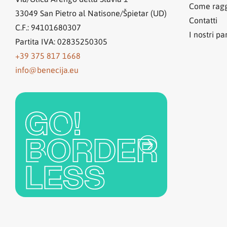
Come ragg
33049
San Pietro al Natisone/Špietar (UD)
Contatti
C.F.: 94101680307
I nostri pa
Partita IVA: 02835250305
+39 375 817 1668
info@benecija.eu