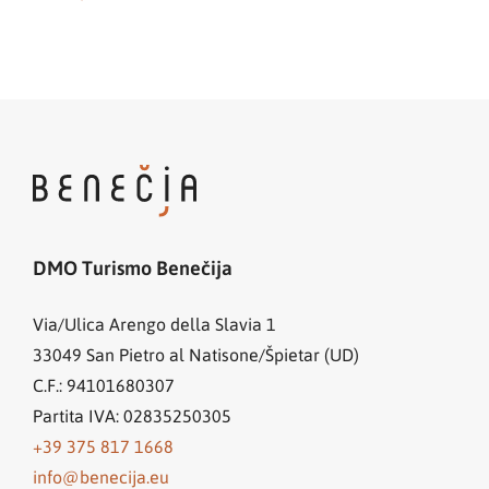
DMO Turismo Benečija
Via/Ulica Arengo della Slavia 1
33049
San Pietro al Natisone/Špietar (UD)
C.F.: 94101680307
Partita IVA: 02835250305
+39 375 817 1668
info@benecija.eu