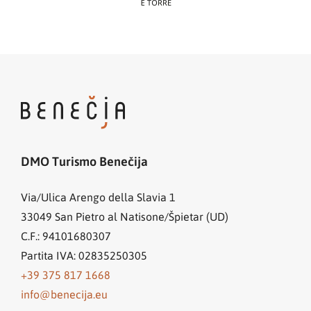
DMO Turismo Benečija
Via/Ulica Arengo della Slavia 1
33049
San Pietro al Natisone/Špietar (UD)
C.F.: 94101680307
Partita IVA: 02835250305
+39 375 817 1668
info@benecija.eu