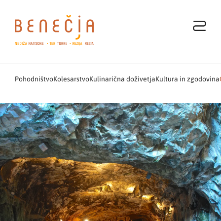
Pohodništvo
Kolesarstvo
Kulinarična doživetja
Kultura in zgodovina