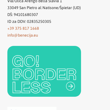
Via/Ulica Arengo della Slavia 1
33049
San Pietro al Natisone/Špietar (UD)
DŠ: 94101680307
ID za DDV: 02835250305
+39 375 817 1668
info@benecija.eu