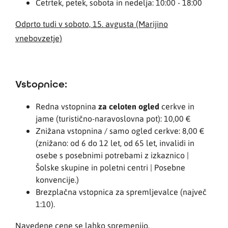
Četrtek, petek, sobota in nedelja: 10:00 - 18:00
Odprto tudi v soboto, 15. avgusta (Marijino
vnebovzetje)
Vstopnice:
Redna vstopnina
za celoten ogled
cerkve in
jame (turistično-naravoslovna pot): 10,00 €
Znižana vstopnina / samo ogled cerkve: 8,00 €
(znižano: od 6 do 12 let, od 65 let, invalidi in
osebe s posebnimi potrebami z izkaznico |
Šolske skupine in poletni centri | Posebne
konvencije.)
Brezplačna vstopnica za spremljevalce (največ
1:10).
Navedene cene se lahko spremenijo.