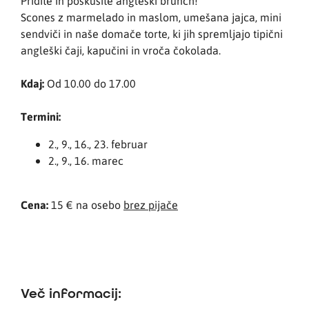
Pridite in poskusite angleški brunch!
Scones z marmelado in maslom, umešana jajca, mini
sendviči in naše domače torte, ki jih spremljajo tipični
angleški čaji, kapučini in vroča čokolada.
Kdaj:
Od 10.00 do 17.00
Termini:
2., 9., 16., 23. februar
2., 9., 16. marec
Cena:
15 € na osebo
brez pijače
Več informacij: