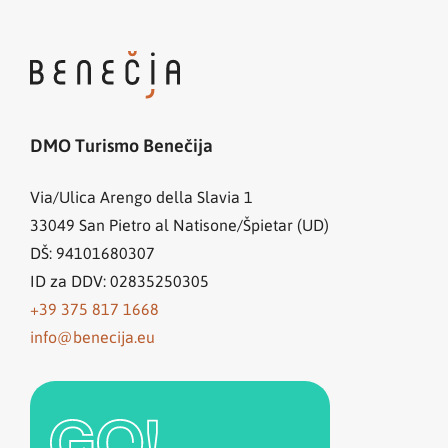
DMO Turismo Benečija
Via/Ulica Arengo della Slavia 1
33049
San Pietro al Natisone/Špietar (UD)
DŠ: 94101680307
ID za DDV: 02835250305
+39 375 817 1668
info@benecija.eu