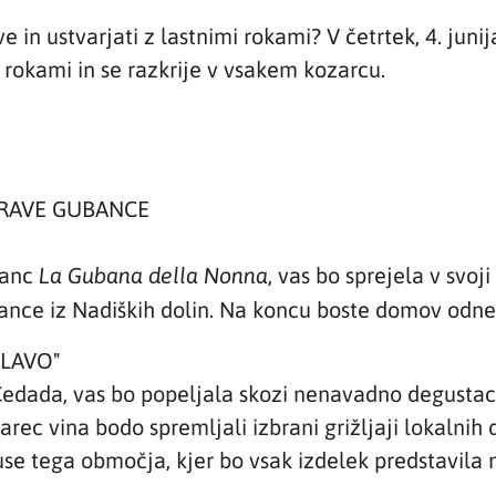
ve in ustvarjati z lastnimi rokami? V četrtek, 4. junij
 rokami in se razkrije v vsakem kozarcu.
PRAVE GUBANCE
banc
, vas bo sprejela v svoji
La Gubana della Nonna
ance iz Nadiških dolin. Na koncu boste domov odne
LAVO"
 Čedada, vas bo popeljala skozi nenavadno degustaci
rec vina bodo spremljali izbrani grižljaji lokalnih 
use tega območja, kjer bo vsak izdelek predstavila 