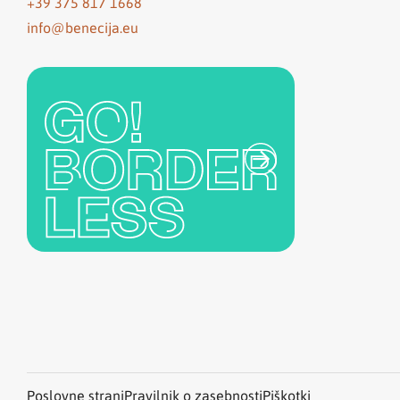
+39 375 817 1668
info@benecija.eu
Poslovne strani
Pravilnik o zasebnosti
Piškotki