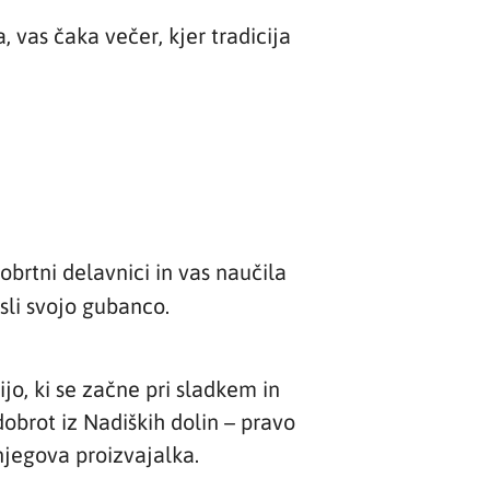
a, vas čaka večer, kjer tradicija
 obrtni delavnici in vas naučila
sli svojo gubanco.
jo, ki se začne pri sladkem in
dobrot iz Nadiških dolin – pravo
njegova proizvajalka.