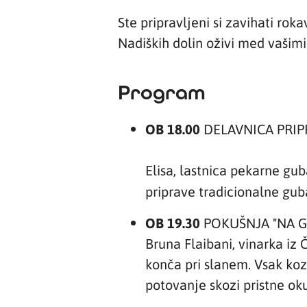
Ste pripravljeni si zavihati roka
Nadiških dolin oživi med vašimi
Program
OB 18.00
DELAVNICA PRI
Elisa, lastnica pekarne gu
priprave tradicionalne gub
OB 19.30
POKUŠNJA "NA G
Bruna Flaibani, vinarka iz
konča pri slanem. Vsak koza
potovanje skozi pristne ok