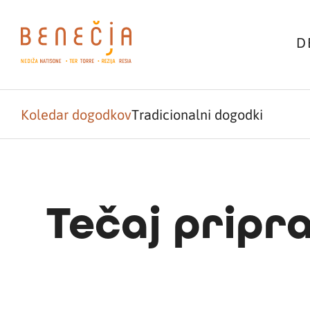
D
Koledar dogodkov
Tradicionalni dogodki
Tečaj pripr