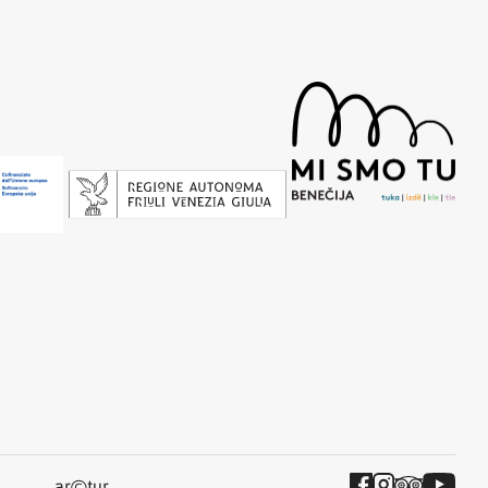
©
ar
tur