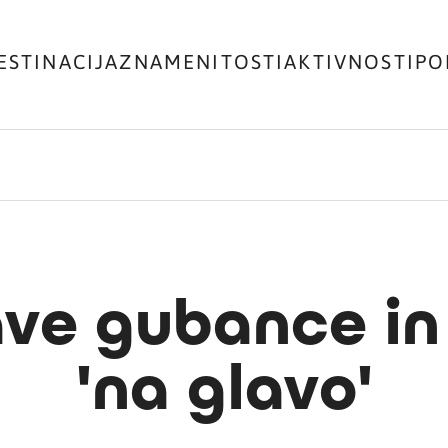
ESTINACIJA
ZNAMENITOSTI
AKTIVNOSTI
PO
ave gubance in
'na glavo'