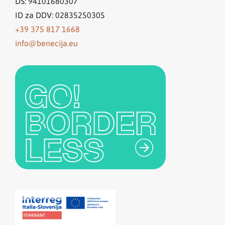
DŠ: 94101680307
ID za DDV: 02835250305
+39 375 817 1668
info@benecija.eu