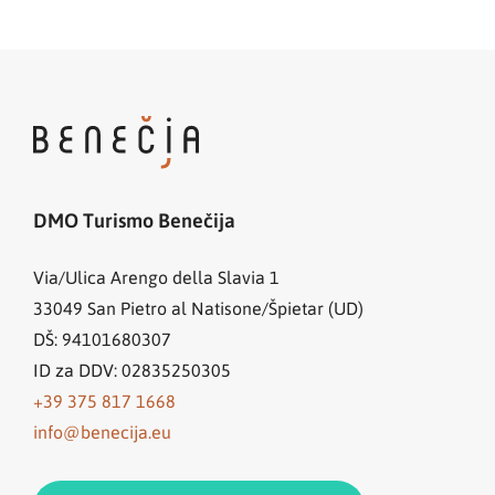
DMO Turismo Benečija
Via/Ulica Arengo della Slavia 1
33049
San Pietro al Natisone/Špietar (UD)
DŠ: 94101680307
ID za DDV: 02835250305
+39 375 817 1668
info@benecija.eu