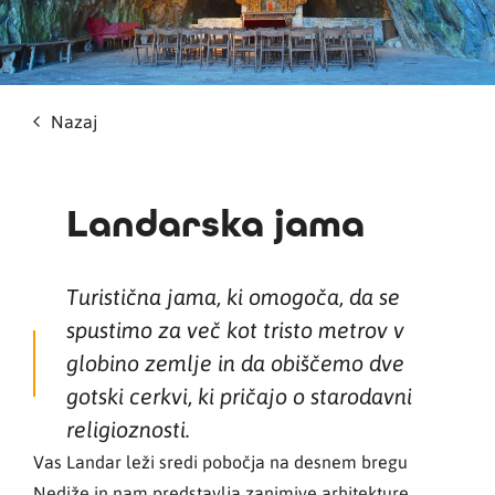
Nazaj
Landarska jama
Turistična jama, ki omogoča, da se
spustimo za več kot tristo metrov v
globino zemlje in da obiščemo dve
gotski cerkvi, ki pričajo o starodavni
religioznosti.
Vas Landar leži sredi pobočja na desnem bregu
Nediže in nam predstavlja zanimive arhitekture.