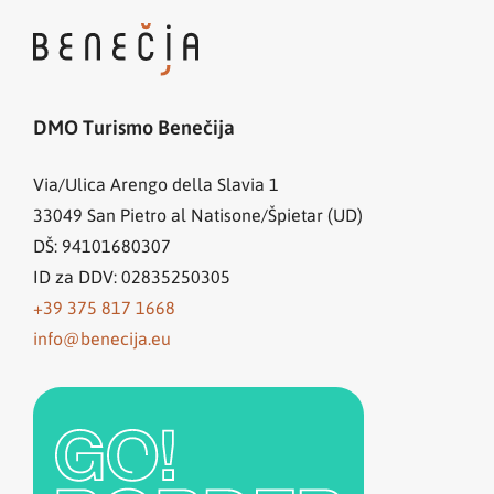
DMO Turismo Benečija
Via/Ulica Arengo della Slavia 1
33049
San Pietro al Natisone/Špietar (UD)
DŠ: 94101680307
ID za DDV: 02835250305
+39 375 817 1668
info@benecija.eu