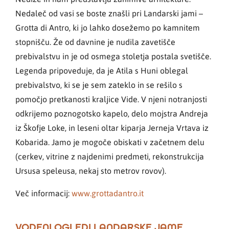
Nedaleč od vasi se boste znašli pri Landarski jami –
Grotta di Antro, ki jo lahko dosežemo po kamnitem
stopnišču. Že od davnine je nudila zavetišče
prebivalstvu in je od osmega stoletja postala svetišče.
Legenda pripoveduje, da je Atila s Huni oblegal
prebivalstvo, ki se je sem zateklo in se rešilo s
pomočjo pretkanosti kraljice Vide. V njeni notranjosti
odkrijemo poznogotsko kapelo, delo mojstra Andreja
iz Škofje Loke, in leseni oltar kiparja Jerneja Vrtava iz
Kobarida. Jamo je mogoče obiskati v začetnem delu
(cerkev, vitrine z najdenimi predmeti, rekonstrukcija
Ursusa speleusa, nekaj sto metrov rovov).
Več informacij:
www.grottadantro.it
VODENI OGLEDI LANDARSKE JAME