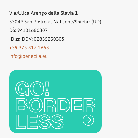
Via/Ulica Arengo della Slavia 1
33049
San Pietro al Natisone/Špietar (UD)
DŠ: 94101680307
ID za DDV: 02835250305
+39 375 817 1668
info@benecija.eu