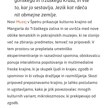
goriškega in tržaškega Krasa, in vse
to, kar jo sestavlja. Jezik kot rdeča
nit obmejne zemlje.
Novi
Muzej
v Špetru prikazuje kulturno krajino od
Mangarta do Tržaškega zaliva in se uvršča med nove
oblike tematskih in pokrajinskih muzejev, ki ne slonijo
več na zbiranju predmetov, temveč na pripovedi. V
tem prostoru se prepletata umetniško
eksperimentiranje in razsežnost spomina, obiskovalcu
ponuja interaktivna popotovanja in multimedialne
freske krajine, ki je skupek ljudi in krajev, zgodb in
spominov in ki vzbuja dražljaje in razmišljanja. Skozi
pripoved prepoznavamo krajino, jo lahko poslušamo
in ugotavljamo, kako je jzik povezovalec mnogih
kulturnih variant, mikrokozmosov, ki prekipevajo od
zgodb.