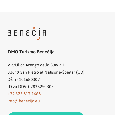
DMO Turismo Benečija
Via/Ulica Arengo della Slavia 1
33049
San Pietro al Natisone/Špietar (UD)
DŠ: 94101680307
ID za DDV: 02835250305
+39 375 817 1668
info@benecija.eu