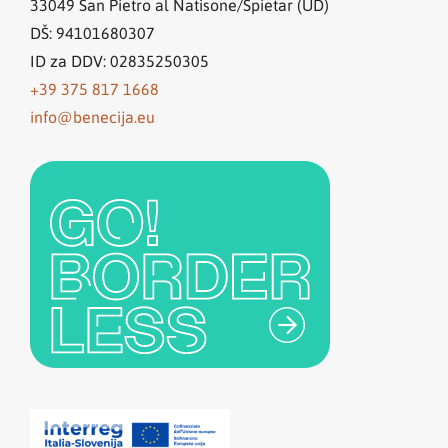
33049
San Pietro al Natisone/Špietar (UD)
DŠ: 94101680307
ID za DDV: 02835250305
+39 375 817 1668
info@benecija.eu