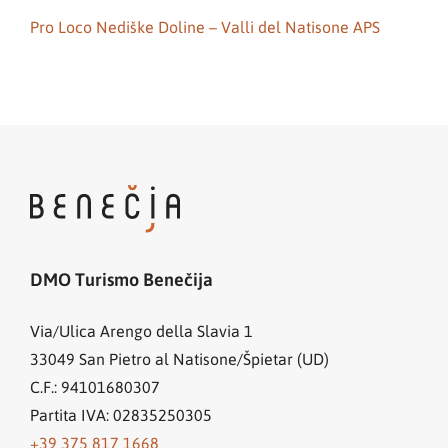
Pro Loco Nediške Doline – Valli del Natisone APS
DMO Turismo Benečija
Via/Ulica Arengo della Slavia 1
33049
San Pietro al Natisone/Špietar (UD)
C.F.: 94101680307
Partita IVA: 02835250305
+39 375 817 1668