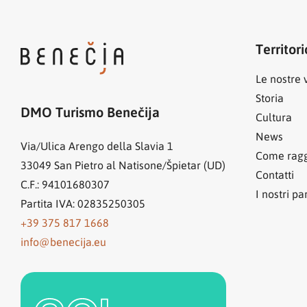
Territori
Le nostre v
Storia
DMO Turismo Benečija
Cultura
News
Via/Ulica Arengo della Slavia 1
Come ragg
33049
San Pietro al Natisone/Špietar (UD)
Contatti
C.F.: 94101680307
I nostri pa
Partita IVA: 02835250305
+39 375 817 1668
info@benecija.eu