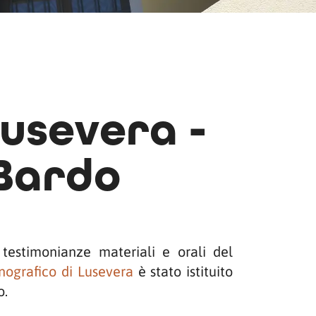
usevera -
Bardo
testimonianze materiali e orali del
ografico di Lusevera
è stato istituito
o.