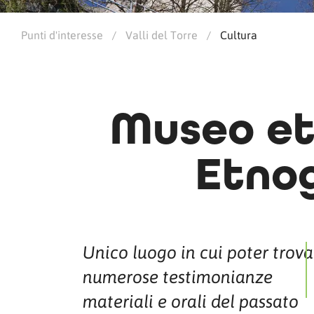
Punti d'interesse
/
Valli del Torre
/
Cultura
Museo et
Etno
Unico luogo in cui poter trova
numerose testimonianze
materiali e orali del passato