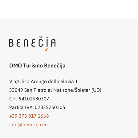
DMO Turismo Benečija
Via/Ulica Arengo della Slavia 1
33049
San Pietro al Natisone/Špietar (UD)
C.F.: 94101680307
Partita IVA: 02835250305
+39 375 817 1668
info@benecija.eu