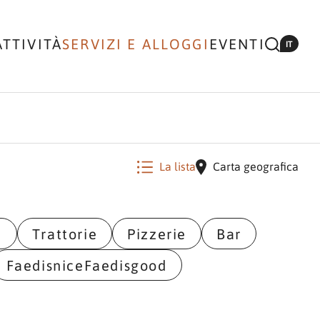
ATTIVITÀ
SERVIZI E ALLOGGI
EVENTI
IT
La lista
Carta geografica
i
Trattorie
Pizzerie
Bar
FaedisniceFaedisgood