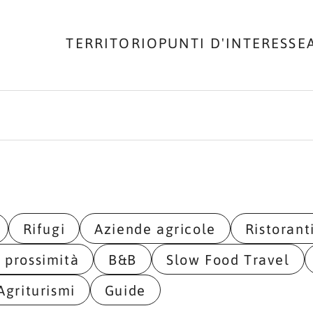
TERRITORIO
PUNTI D'INTERESSE
Rifugi
Aziende agricole
Ristorant
i prossimità
B&B
Slow Food Travel
Agriturismi
Guide