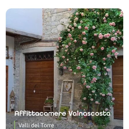
Affittacamere Valnascosta
Valli del Torre