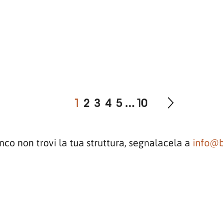
1
2
3
4
5
…
10
enco non trovi la tua struttura, segnalacela a
info@b