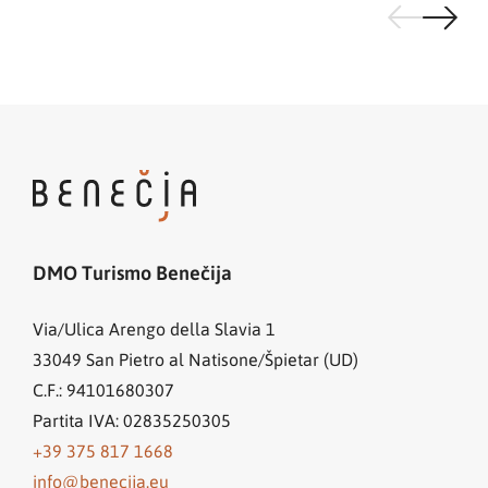
DMO Turismo Benečija
Via/Ulica Arengo della Slavia 1
33049
San Pietro al Natisone/Špietar (UD)
C.F.: 94101680307
Partita IVA: 02835250305
+39 375 817 1668
info@benecija.eu