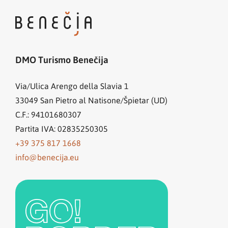
DMO Turismo Benečija
Via/Ulica Arengo della Slavia 1
33049
San Pietro al Natisone/Špietar (UD)
C.F.: 94101680307
Partita IVA: 02835250305
+39 375 817 1668
info@benecija.eu