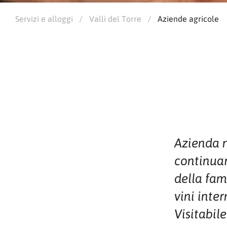
Servizi e alloggi
/
Valli del Torre
/
Aziende agricole
Azienda n
continuar
della fam
vini inter
Visitabil