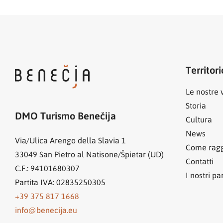
Territori
Le nostre v
Storia
DMO Turismo Benečija
Cultura
News
Via/Ulica Arengo della Slavia 1
Come ragg
33049
San Pietro al Natisone/Špietar (UD)
Contatti
C.F.: 94101680307
I nostri pa
Partita IVA: 02835250305
+39 375 817 1668
info@benecija.eu