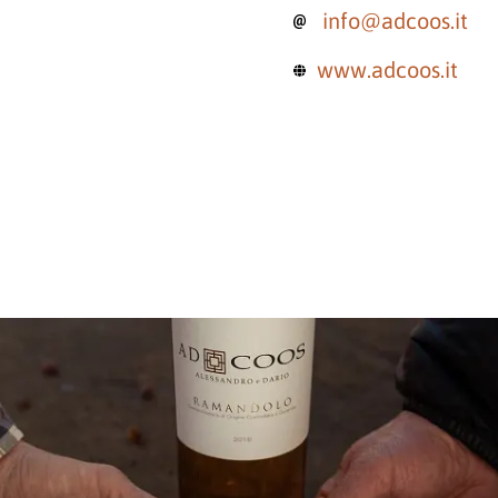
info@adcoos.it
www.adcoos.it