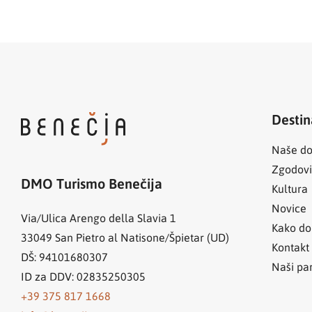
Destin
Naše do
Zgodov
DMO Turismo Benečija
Kultura
Novice
Via/Ulica Arengo della Slavia 1
Kako do
33049
San Pietro al Natisone/Špietar (UD)
Kontakt
DŠ: 94101680307
Naši par
ID za DDV: 02835250305
+39 375 817 1668