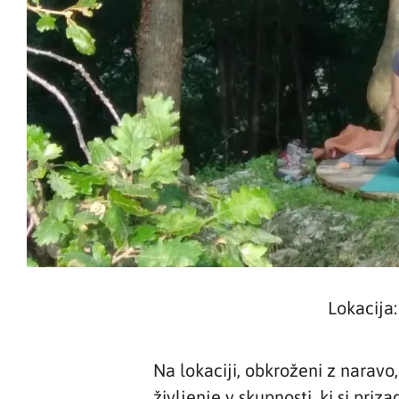
Lokacija
Na lokaciji, obkroženi z naravo
življenje v skupnosti, ki si priz