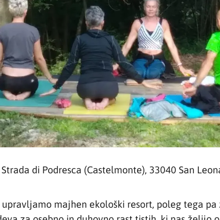
: Strada di Podresca (Castelmonte), 33040 San Leon
, upravljamo majhen ekološki resort, poleg tega pa
adeva za osebno in duhovno rast tistih, ki nas želijo o