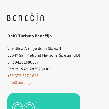
DMO Turismo Benečija
Via/Ulica Arengo della Slavia 1
33049
San Pietro al Natisone/Špietar (UD)
C.F.: 94101680307
Partita IVA: 02835250305
+39 375 817 1668
info@benecija.eu