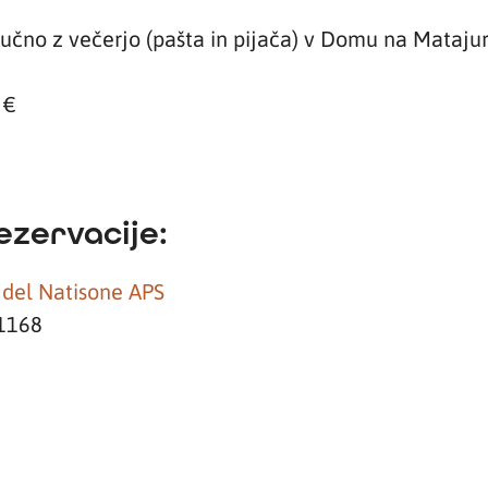
jučno z večerjo (pašta in pijača) v Domu na Mataju
 €
ezervacije:
 del Natisone APS
1168