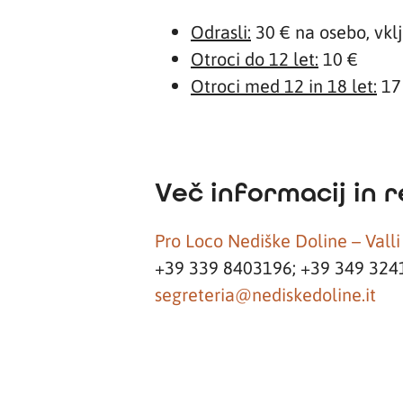
Odrasli:
30 € na osebo, vkl
Otroci do 12 let:
10 €
Otroci med 12 in 18 let:
17
Več informacij in r
Pro Loco Nediške Doline – Valli
+39 339 8403196; +39 349 324
segreteria@nediskedoline.it