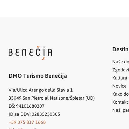
Destin
Naše do
Zgodov
DMO Turismo Benečija
Kultura
Novice
Via/Ulica Arengo della Slavia 1
Kako do
33049
San Pietro al Natisone/Špietar (UD)
Kontakt
DŠ: 94101680307
Naši par
ID za DDV: 02835250305
+39 375 817 1668