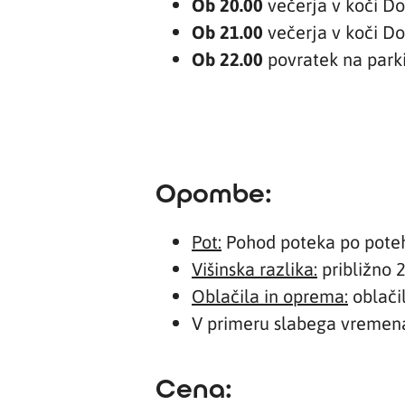
Ob 20.00
večerja v koči D
Ob 21.00
večerja v koči D
Ob 22.00
povratek na parki
Opombe:
Pot:
Pohod poteka po poteh
Višinska razlika:
približno 
Oblačila in oprema:
oblačil
V primeru slabega vremen
Cena: