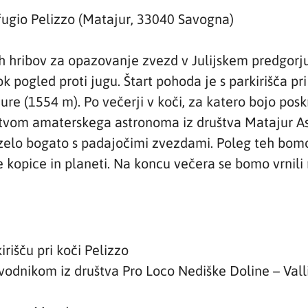
ifugio Pelizzo (Matajur, 33040 Savogna)
h hribov za opazovanje zvezd v Julijskem predgorj
 pogled proti jugu. Štart pohoda je s parkirišča pri
e (1554 m). Po večerji v koči, za katero bojo poskr
tvom amaterskega astronoma iz društva Matajur As
elo bogato s padajočimi zvezdami. Poleg teh bomo
 kopice in planeti. Na koncu večera se bomo vrnili n
irišču pri koči Pelizzo
odnikom iz društva Pro Loco Nediške Doline – Vall