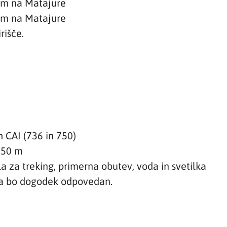
om na Matajure
om na Matajure
rišče.
 CAI (736 in 750)
250 m
a za treking, primerna obutev, voda in svetilka
a bo dogodek odpovedan.