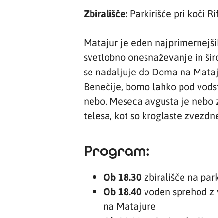
Zbirališče:
Parkirišče pri koči R
Matajur je eden najprimernejši
svetlobno onesnaževanje in širok
se nadaljuje do Doma na Matajur
Benečije, bomo lahko pod vods
nebo. Meseca avgusta je nebo z
telesa, kot so kroglaste zvezdne
Program:
Ob 18.30
zbirališče na park
Ob 18.40
voden sprehod z v
na Matajure