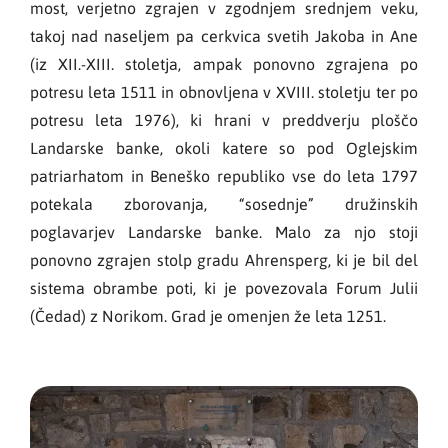
most, verjetno zgrajen v zgodnjem srednjem veku,
takoj nad naseljem pa cerkvica svetih Jakoba in Ane
(iz XII.-XIII. stoletja, ampak ponovno zgrajena po
potresu leta 1511 in obnovljena v XVIII. stoletju ter po
potresu leta 1976), ki hrani v preddverju ploščo
Landarske banke, okoli katere so pod Oglejskim
patriarhatom in Beneško republiko vse do leta 1797
potekala zborovanja, “sosednje” družinskih
poglavarjev Landarske banke. Malo za njo stoji
ponovno zgrajen stolp gradu Ahrensperg, ki je bil del
sistema obrambe poti, ki je povezovala Forum Julii
(Čedad) z Norikom. Grad je omenjen že leta 1251.