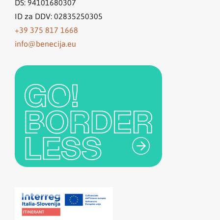
DŠ: 94101680307
ID za DDV: 02835250305
+39 375 817 1668
info@benecija.eu