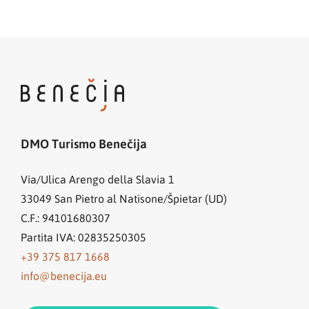
DMO Turismo Benečija
Via/Ulica Arengo della Slavia 1
33049
San Pietro al Natisone/Špietar (UD)
C.F.: 94101680307
Partita IVA: 02835250305
+39 375 817 1668
info@benecija.eu