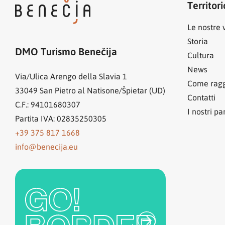
Territori
Le nostre v
Storia
DMO Turismo Benečija
Cultura
News
Via/Ulica Arengo della Slavia 1
Come ragg
33049
San Pietro al Natisone/Špietar (UD)
Contatti
C.F.: 94101680307
I nostri pa
Partita IVA: 02835250305
+39 375 817 1668
info@benecija.eu