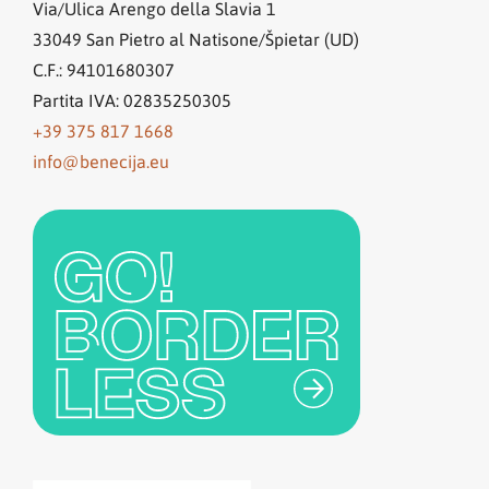
Via/Ulica Arengo della Slavia 1
33049
San Pietro al Natisone/Špietar (UD)
C.F.: 94101680307
Partita IVA: 02835250305
+39 375 817 1668
info@benecija.eu