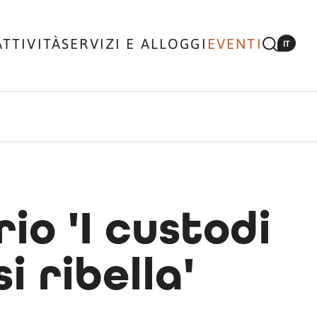
ATTIVITÀ
SERVIZI E ALLOGGI
EVENTI
IT
o 'I custodi
i ribella'