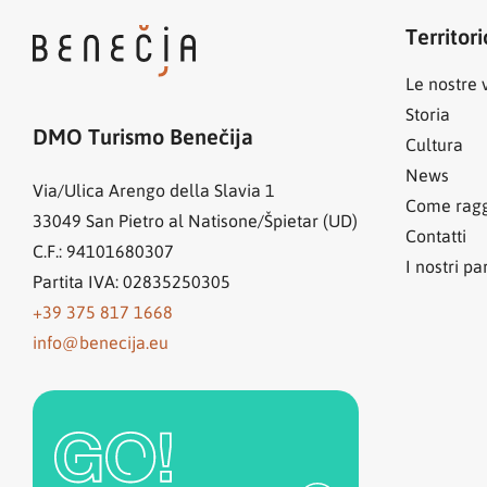
Territori
Le nostre v
Storia
DMO Turismo Benečija
Cultura
News
Via/Ulica Arengo della Slavia 1
Come ragg
33049
San Pietro al Natisone/Špietar (UD)
Contatti
C.F.: 94101680307
I nostri pa
Partita IVA: 02835250305
+39 375 817 1668
info@benecija.eu