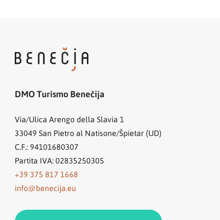
DMO Turismo Benečija
Via/Ulica Arengo della Slavia 1
33049
San Pietro al Natisone/Špietar (UD)
C.F.: 94101680307
Partita IVA: 02835250305
+39 375 817 1668
info@benecija.eu