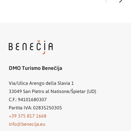
DMO Turismo Benečija
Via/Ulica Arengo della Slavia 1
33049
San Pietro al Natisone/Špietar (UD)
C.F.: 94101680307
Partita IVA: 02835250305
+39 375 817 1668
info@benecija.eu